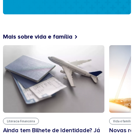
Mais sobre vida e família
Literacia Financeira
Vida e família
Ainda tem Bilhete de Identidade? Já
Novas re