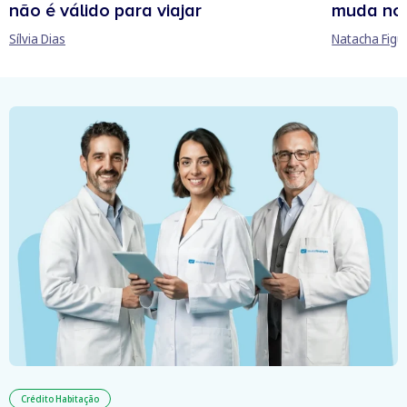
não é válido para viajar
muda no
Sílvia Dias
Natacha Figu
Crédito Habitação