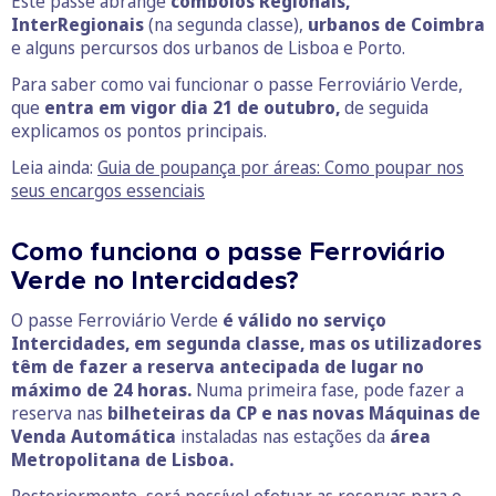
Este passe abrange
comboios Regionais,
InterRegionais
(na segunda classe),
urbanos de Coimbra
e alguns percursos dos urbanos de Lisboa e Porto.
Para saber como vai funcionar o passe Ferroviário Verde,
que
entra em vigor dia 21 de outubro,
de seguida
explicamos os pontos principais.
Leia ainda:
Guia de poupança por áreas: Como poupar nos
seus encargos essenciais
Como funciona o passe Ferroviário
Verde no Intercidades?
O passe Ferroviário Verde
é válido no serviço
Intercidades, em segunda classe, mas os utilizadores
têm de fazer a reserva antecipada de lugar no
máximo de 24 horas.
Numa primeira fase, pode fazer a
reserva nas
bilheteiras da CP e nas novas Máquinas de
Venda Automática
instaladas nas estações da
área
Metropolitana de Lisboa.