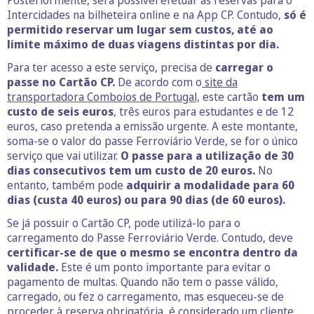
Posteriormente, será possível efetuar as reservas para o
Intercidades na bilheteira online e na App CP. Contudo,
só é
permitido reservar um lugar sem custos, até ao
limite máximo de duas viagens distintas por dia.
Para ter acesso a este serviço, precisa de
carregar o
passe no Cartão CP.
De acordo com o
site da
transportadora Comboios de Portugal,
este cartão
tem um
custo de seis euros
, três euros para estudantes e de 12
euros, caso pretenda a emissão urgente. A este montante,
soma-se o valor do passe Ferroviário Verde, se for o único
serviço que vai utilizar.
O passe para a utilização de 30
dias consecutivos tem um custo de 20 euros.
No
entanto, também pode
adquirir a modalidade para 60
dias (custa 40 euros) ou para 90 dias (de 60 euros).
Se já possuir o Cartão CP, pode utilizá-lo para o
carregamento do Passe Ferroviário Verde. Contudo, deve
certificar-se de que o mesmo se encontra dentro da
validade.
Este é um ponto importante para evitar o
pagamento de multas. Quando não tem o passe válido,
carregado, ou fez o carregamento, mas esqueceu-se de
proceder à reserva obrigatória, é considerado um cliente