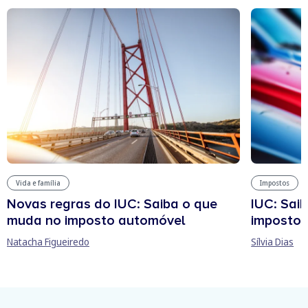
Vida e família
Impostos
Novas regras do IUC: Saiba o que
IUC: Sai
muda no imposto automóvel
imposto 
Natacha Figueiredo
Sílvia Dias