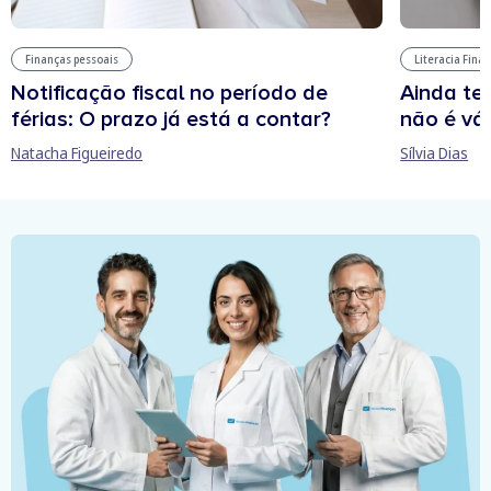
Finanças pessoais
Literacia Fina
Notificação fiscal no período de
Ainda te
férias: O prazo já está a contar?
não é vál
Natacha Figueiredo
Sílvia Dias