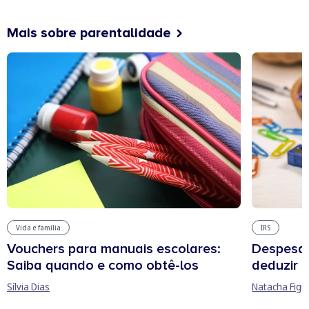
Mais sobre parentalidade
Vida e família
IRS
Vouchers para manuais escolares:
Despesas
Saiba quando e como obtê-los
deduzir n
Sílvia Dias
Natacha Figu