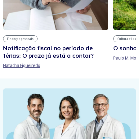
Finanças pessoais
Cultura e Laze
Notificação fiscal no período de
O sonho
férias: O prazo já está a contar?
Paulo M. Mor
Natacha Figueiredo