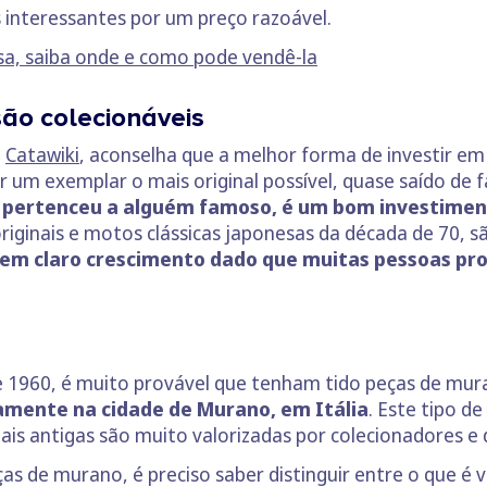
s interessantes por um preço razoável.
sa, saiba onde e como pode vendê-la
o colecionáveis
a
Catawiki
, aconselha que a melhor forma de investir e
m exemplar o mais original possível, quase saído de fáb
ue pertenceu a alguém famoso, é um bom investime
riginais e motos clássicas japonesas da década de 70, 
 em claro crescimento dado que muitas pessoas pro
e 1960, é muito provável que tenham tido peças de mu
tamente na cidade de Murano, em Itália
. Este tipo d
is antigas são muito valorizadas por colecionadores e
s de murano, é preciso saber distinguir entre o que é v