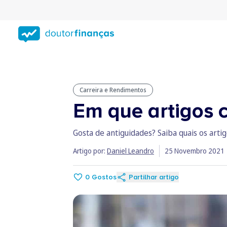
Saltar
para
conteúdo
principal
Carreira e Rendimentos
Em que artigos c
Gosta de antiguidades? Saiba quais os arti
Artigo por:
Daniel Leandro
25 Novembro 2021
0
Gostos
Partilhar artigo