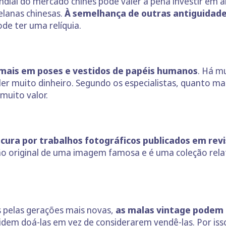
dial do mercado chinês pode valer a pena investir em 
lanas chinesas.
À semelhança de outras antiguidade
de ter uma relíquia.
imais em poses e vestidos de papéis humanos
. Há m
er muito dinheiro. Segundo os especialistas, quanto mai
muito valor.
ura por trabalhos fotográficos publicados em revi
ão original de uma imagem famosa e é uma coleção rel
s pelas gerações mais novas,
as malas vintage podem 
dem doá-las em vez de considerarem vendê-las. Por isso,