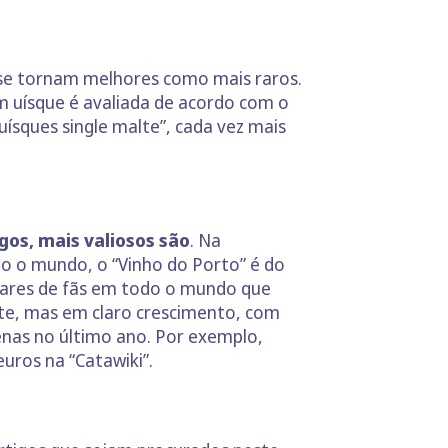
ó se tornam melhores como mais raros.
m uísque é avaliada de acordo com o
ísques single malte”, cada vez mais
os, mais valiosos são
. Na
do o mundo, o “Vinho do Porto” é do
hares de fãs em todo o mundo que
te, mas em claro crescimento, com
enas no último ano. Por exemplo,
uros na “Catawiki”.