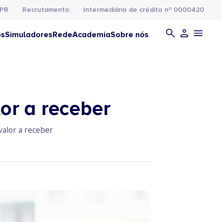
PR
Recrutamento
Intermediário de crédito nº 0000420
os
Simuladores
Rede
Academia
Sobre nós
or a receber
valor a receber