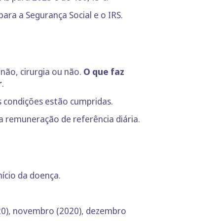
ra a Segurança Social e o IRS.
não, cirurgia ou não.
O que faz
r
.
as condições estão cumpridas.
 a remuneração de referência diária.
nício da doença.
20), novembro (2020), dezembro