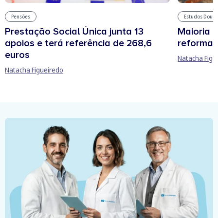
Pensões
Estudos Douto
Prestação Social Única junta 13
Maioria 
apoios e terá referência de 268,6
reforma 
euros
Natacha Figu
Natacha Figueiredo