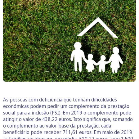
As pessoas com deficiência que tenham dificuldades
económicas podem pedir um complemento da prestação
social para a inclusão (PSI). Em 2019 o complemento pode
atingir o valor de 438,22 euros. Isto significa que, somando
o complemento ao valor base da prestação, cada
beneficiário pode receber 711,61 euros. Em maio de 2019
as famílias receberam, em média, 510,22 euros, com 1.500