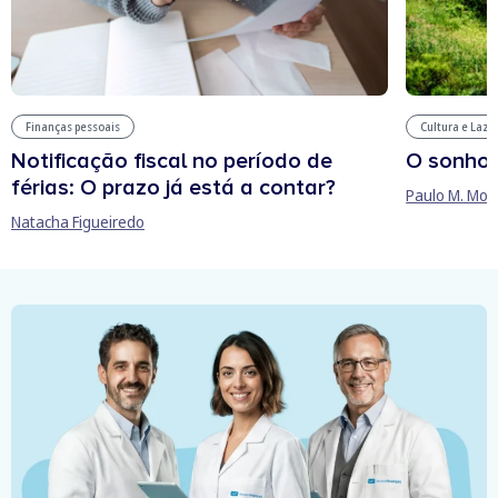
Finanças pessoais
Cultura e Laze
Notificação fiscal no período de
O sonho
férias: O prazo já está a contar?
Paulo M. Mor
Natacha Figueiredo