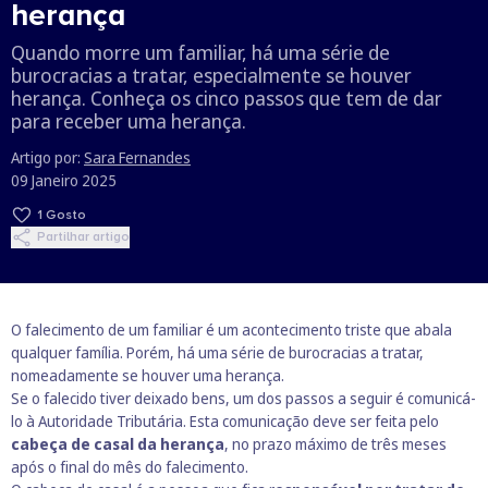
herança
Quando morre um familiar, há uma série de
burocracias a tratar, especialmente se houver
herança. Conheça os cinco passos que tem de dar
para receber uma herança.
Artigo por:
Sara Fernandes
09 Janeiro 2025
1
Gosto
Partilhar artigo
O falecimento de um familiar é um acontecimento triste que abala
qualquer família. Porém, há uma série de burocracias a tratar,
nomeadamente se houver uma herança.
Se o falecido tiver deixado bens, um dos passos a seguir é comunicá-
lo à Autoridade Tributária. Esta comunicação deve ser feita pelo
cabeça de casal da herança
, no prazo máximo de três meses
após o final do mês do falecimento.