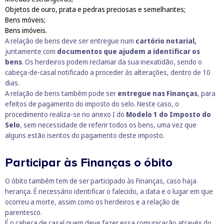
Objetos de ouro, prata e pedras preciosas e semelhantes;
Bens móveis;
Bens imóveis.
A relação de bens deve ser entregue num
cartório notarial,
juntamente com
documentos que ajudem a identificar os
bens
. Os herdeiros podem reclamar da sua inexatidão, sendo o
cabeça-de-casal notificado a proceder às alterações, dentro de 10
dias.
A relação de bens também pode ser
entregue nas Finanças
, para
efeitos de pagamento do imposto do selo. Neste caso, o
procedimento realiza-se no anexo I do
Modelo 1 do Imposto do
Selo
, sem necessidade de referir todos os bens, uma vez que
alguns estão isentos do pagamento deste imposto.
Participar às Finanças o óbito
O óbito também tem de ser participado às Finanças, caso haja
herança. É necessário identificar o falecido, a data e o lugar em que
ocorreu a morte, assim como os herdeiros e a relação de
parentesco.
É o cabeça de casal quem deve fazer essa comunicação através do