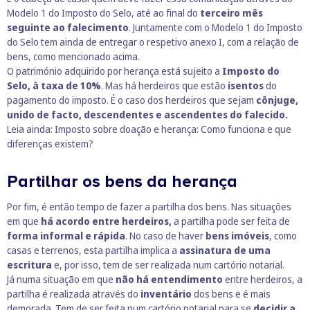
Modelo 1 do Imposto do Selo, até ao final do
terceiro mês
seguinte ao falecimento
. Juntamente com o Modelo 1 do Imposto
do Selo tem ainda de entregar o respetivo anexo I, com a relação de
bens, como mencionado acima.
O património adquirido por herança está sujeito a
Imposto do
Selo, à taxa de 10%
. Mas há herdeiros que estão
isentos
do
pagamento do imposto. É o caso dos herdeiros que sejam
cônjuge,
unido de facto, descendentes e ascendentes do falecido.
Leia ainda:
Imposto sobre doação e herança: Como funciona e que
diferenças existem?
Partilhar os bens da herança
Por fim, é então tempo de fazer a partilha dos bens. Nas situações
em que
há acordo entre herdeiros,
a partilha pode ser feita de
forma informal e rápida
. No caso de haver
bens imóveis
, como
casas e terrenos, esta partilha implica a
assinatura de uma
escritura
e, por isso, tem de ser realizada num cartório notarial.
Já numa situação em que
não há entendimento
entre herdeiros, a
partilha é realizada através do
inventário
dos bens e é mais
demorada. Tem de ser feita num cartório notarial para se
decidir a