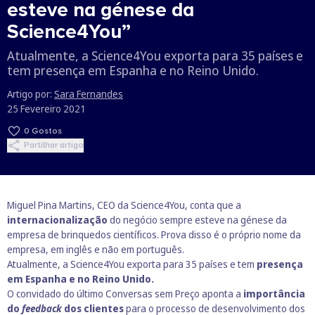
esteve na génese da
Science4You”
Atualmente, a Science4You exporta para 35 países e
tem presença em Espanha e no Reino Unido.
Artigo por:
Sara Fernandes
25 Fevereiro 2021
0
Gostos
Partilhar artigo
Miguel Pina Martins, CEO da Science4You, conta que a
internacionalização
do negócio sempre esteve na génese da
empresa de brinquedos científicos. Prova disso é o próprio nome da
empresa, em inglês e não em português.
Atualmente, a Science4You exporta para 35 países e tem
presença
em Espanha e no Reino Unido.
O convidado do último Conversas sem Preço aponta a
importância
do
feedback
dos clientes
para o processo de desenvolvimento dos