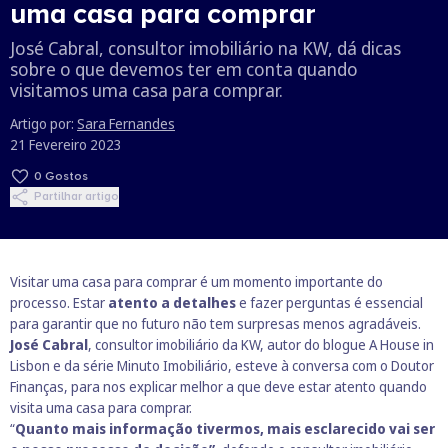
uma casa para comprar
José Cabral, consultor imobiliário na KW, dá dicas
sobre o que devemos ter em conta quando
visitamos uma casa para comprar.
Artigo por:
Sara Fernandes
21 Fevereiro 2023
0
Gostos
Partilhar artigo
Visitar uma casa para comprar é um momento importante do
processo. Estar
atento a detalhes
e fazer perguntas é essencial
para garantir que no futuro não tem surpresas menos agradáveis.
José Cabral
, consultor imobiliário da KW, autor do blogue
A House in
Lisbon
e da série Minuto Imobiliário, esteve à conversa com o Doutor
Finanças, para nos explicar melhor a que deve estar atento quando
visita uma casa para comprar.
“
Quanto mais informação tivermos, mais esclarecido vai ser