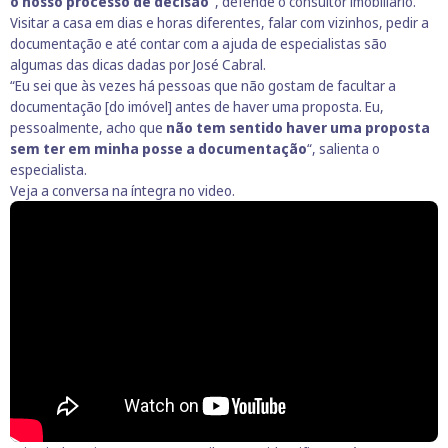
o nosso processo de decisão”
, defende o consultor imobiliário.
Visitar a casa em dias e horas diferentes, falar com vizinhos, pedir a
documentação e até contar com a ajuda de especialistas são
algumas das dicas dadas por José Cabral.
“Eu sei que às vezes há pessoas que não gostam de facultar a
documentação [do imóvel] antes de haver uma proposta. Eu,
pessoalmente, acho que
não tem sentido haver uma proposta
sem ter em minha posse a documentação
“, salienta o
especialista.
Veja a conversa na íntegra no video.