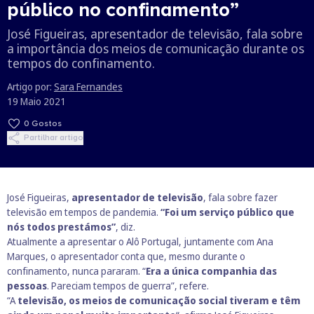
público no confinamento”
José Figueiras, apresentador de televisão, fala sobre
a importância dos meios de comunicação durante os
tempos do confinamento.
Artigo por:
Sara Fernandes
19 Maio 2021
0
Gostos
Partilhar artigo
José Figueiras,
apresentador de televisão
, fala sobre fazer
televisão em tempos de pandemia.
“Foi um serviço público que
nós todos prestámos”
, diz.
Atualmente a apresentar o Alô Portugal, juntamente com Ana
Marques, o apresentador conta que, mesmo durante o
confinamento, nunca pararam. “
Era a única companhia das
pessoas
. Pareciam tempos de guerra”, refere.
“A
televisão, os meios de comunicação social tiveram e têm