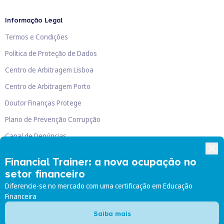
Informação Legal
Termos e Condições
Política de Proteção de Dados
Centro de Arbitragem Lisboa
Centro de Arbitragem Porto
Doutor Finanças Protege
Plano de Prevenção Corrupção
Canal de Denúncias
Livro de Reclamações
Financial Trainer: a nova ocupação no
setor financeiro
Diferencie-se no mercado com uma certificação em Educação
Financeira
Doutor Finanças, Lda
©
2026
Saiba mais