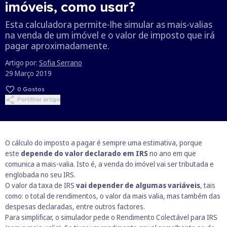
imóveis, como usar?
Esta calculadora permite-lhe simular as mais-valias
na venda de um imóvel e o valor de imposto que irá
pagar aproximadamente.
Artigo por:
Sofia Serrano
29 Março 2019
0
Gostos
Partilhar artigo
O cálculo do imposto a pagar é sempre uma estimativa, porque
este
depende do valor declarado em IRS
no ano em que
comunica a mais-valia. Isto é, a venda do imóvel vai ser tributada e
englobada no seu IRS.
O valor da taxa de IRS
vai depender de algumas variáveis
, tais
como: o total de rendimentos, o valor da mais valia, mas também das
despesas declaradas, entre outros factores.
Para simplificar, o simulador pede o Rendimento Colectável para IRS