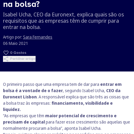
na bolsa?
Isabel Ucha, CEO da Euronext, explica quais são os
requisitos que as empresas têm de cumprir para
entrar na bolsa.
Artigo por:
Sara Fernandes
06 Maio 2021
0
Gostos
Partilhar artigo
O primeiro passo que uma empresa tem de dar para
entrar em
bolsa é a vontade de o fazer
, segundo Isabel Ucha,
CEO da
Euronext Lisbon
. A responsável explica que são três as coisas que
a bolsa traz às empresas:
financiamento, visibilidade e
liquidez.
“As empresas que têm
maior potencial de crescimento e
precisam de capital
para fazer esse crescimento são aquelas que
normalmente procuram a bolsa”, aponta Isabel Ucha.