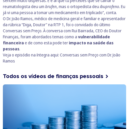
sentem muito dispersas. E é aí que tu percebes que se calhar o
reumatologista deu um
brufen
, mas o ortopedista deu
ibuprofeno.
Eu
já vi uma pessoa a tomar um medicamento em triplicado”, conta.
O Dr. João Ramos, médico de medicina geral e familiar e apresentador
da rúbrica “Diga, Doutor” na RTP 1, foi o convidado do último
Conversas sem Preço. À conversa com Rui Bairrada, CEO do Doutor
Finanças, foram abordados temas como a
vulnerabilidade
financeira
e de como esta pode ter
impacto na saúde das
pessoas
.
Veja o episódio na íntegra aqui:
Conversas sem Preço com Dr. João
Ramos
Todos os vídeos de finanças pessoais