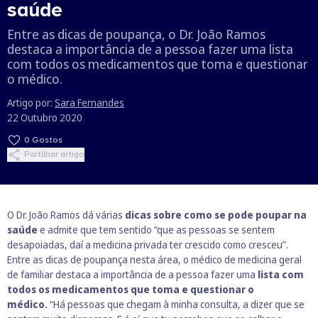
saúde
Entre as dicas de poupança, o Dr. João Ramos
destaca a importância de a pessoa fazer uma lista
com todos os medicamentos que toma e questionar
o médico.
Artigo por:
Sara Fernandes
22 Outubro 2020
0
Gostos
Partilhar artigo
O Dr. João Ramos dá várias
dicas sobre como se pode poupar na
saúde
e admite que tem sentido “que as pessoas se sentem
desapoiadas, daí a medicina privada ter crescido como cresceu”.
Entre as dicas de poupança nesta área, o médico de medicina geral
de familiar destaca a importância de a pessoa fazer uma
lista com
todos os medicamentos que toma e questionar o
médico.
“Há pessoas que chegam à minha consulta, a dizer que se