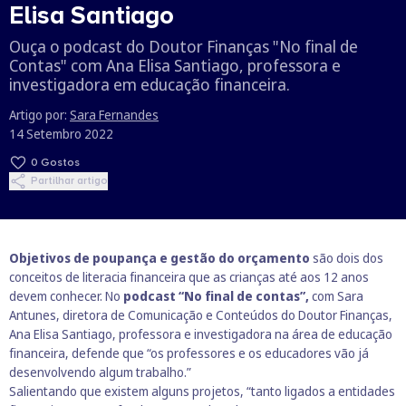
Elisa Santiago
Ouça o podcast do Doutor Finanças "No final de
Contas" com Ana Elisa Santiago, professora e
investigadora em educação financeira.
Artigo por:
Sara Fernandes
14 Setembro 2022
0
Gostos
Partilhar artigo
Objetivos de poupança e gestão do orçamento
são dois dos
conceitos de literacia financeira que as crianças até aos 12 anos
devem conhecer. No
podcast “No final de contas”,
com Sara
Antunes, diretora de Comunicação e Conteúdos do Doutor Finanças,
Ana Elisa Santiago, professora e investigadora na área de educação
financeira, defende que “os professores e os educadores vão já
desenvolvendo algum trabalho.”
Salientando que
existem alguns projetos
, “tanto ligados a entidades