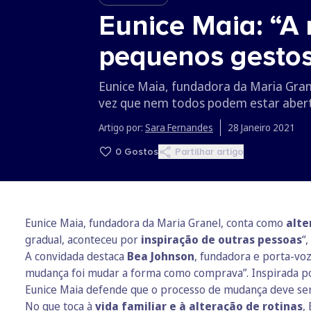
Eunice Maia: “A 
pequenos gesto
Eunice Maia, fundadora da Maria Grane
vez que nem todos podem estar aber
Artigo por:
Sara Fernandes
28 Janeiro 2021
0
Gostos
Partilhar artigo
Eunice Maia, fundadora da Maria Granel, conta como
alte
gradual, aconteceu por
inspiração de outras pessoas
“
A convidada destaca
Bea Johnson
, fundadora e porta-vo
mudança foi mudar a forma como comprava”. Inspirada por
Eunice Maia defende que o processo de mudança deve se
No que toca à
vida familiar e à alteração de rotinas
,