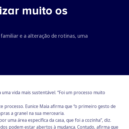
izar muito os
familiar e a alteração de rotinas, uma
 uma vida mais sustentável. “Foi um processo muito
e processo. Eunice Maia afirma que “o primeiro gesto de
pras a granel na sua mercearia.
por uma área específica da casa, que foi a cozinha”, diz.
todos podem estar abertos à mudança. Contudo, afirma que