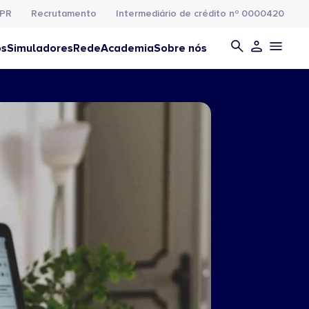
PR
Recrutamento
Intermediário de crédito nº 0000420
os
Simuladores
Rede
Academia
Sobre nós