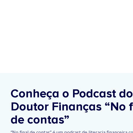
Conheça o Podcast do
Doutor Finanças
“No f
de contas”
“No final de contas” é um podcast de literacia financeira 