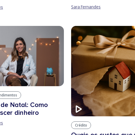
Sara Fernandes
es
endimentos
 de Natal: Como
escer dinheiro
es
Crédito