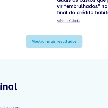
Quais os custos que
vir “embrulhados” no
final do crédito habi
Adriana Cabrita
Mostrar mais resultados
inal
conduzido por