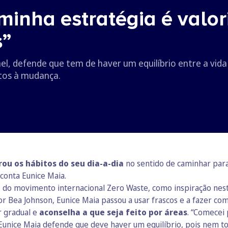
minha estratégia é valor
s”
l, defende que tem de haver um equilíbrio entre a vida 
tos à mudança.
rou os hábitos do seu dia-a-dia
no sentido de caminhar para
, conta Eunice Maia.
z do movimento internacional Zero Waste, como inspiração nest
 Bea Johnson, Eunice Maia passou a usar frascos e a fazer com
r gradual e
aconselha a que seja feito por áreas
. “Comecei 
 Eunice Maia defende que deve haver um equilíbrio, pois nem 