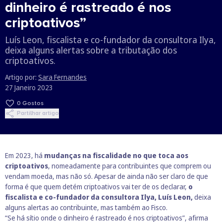
dinheiro é rastreado é nos
criptoativos”
Luís Leon, fiscalista e co-fundador da consultora Ilya,
deixa alguns alertas sobre a tributação dos
criptoativos.
Artigo por:
Sara Fernandes
27 Janeiro 2023
0
Gostos
Partilhar artigo
Em 2023, há
mudanças na fiscalidade no que toca aos
criptoativos
, nomeadamente para contribuintes que comprem ou
vendam moeda, mas não só. Apesar de ainda não ser claro de que
forma é que quem detém criptoativos vai ter de os declarar,
o
fiscalista e co-fundador da consultora Ilya, Luís Leon,
deixa
alguns alertas ao contribuinte, mas também ao Fisco.
“Se há sítio onde o dinheiro é rastreado é nos criptoativos”, afirma