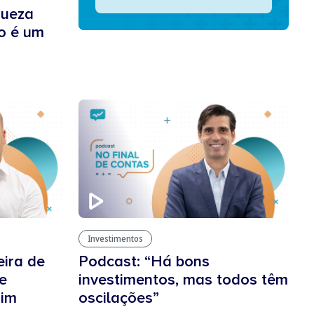
queza
o é um
Investimentos
eira de
Podcast: “Há bons
e
investimentos, mas todos têm
rim
oscilações”