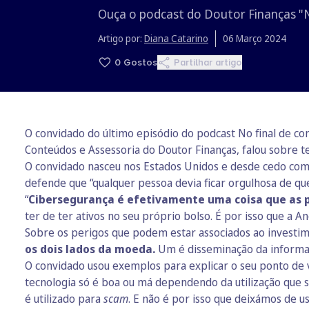
Ouça o podcast do Doutor Finanças "N
Artigo por:
Diana Catarino
06 Março 2024
0
Gostos
Partilhar artigo
O convidado do último episódio do podcast No final de co
Conteúdos e Assessoria do Doutor Finanças, falou sobre
O convidado nasceu nos Estados Unidos e desde cedo com
defende que “qualquer pessoa devia ficar orgulhosa de quer
“
Cibersegurança é efetivamente uma coisa que as 
ter de ter ativos no seu próprio bolso. É por isso que a A
Sobre os perigos que podem estar associados ao investime
os dois lados da moeda.
Um é disseminação da informaç
O convidado usou exemplos para explicar o seu ponto de 
tecnologia só é boa ou má dependendo da utilização que 
é utilizado para
scam
. E não é por isso que deixámos de us