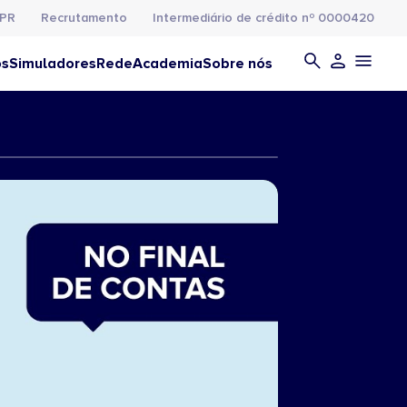
PR
Recrutamento
Intermediário de crédito nº 0000420
os
Simuladores
Rede
Academia
Sobre nós