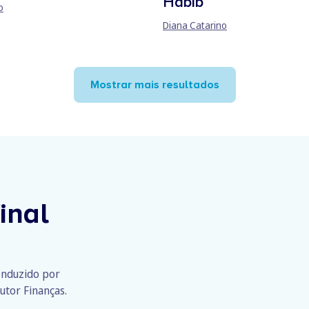
Habib
o
Diana Catarino
Mostrar mais resultados
inal
conduzido por
utor Finanças.