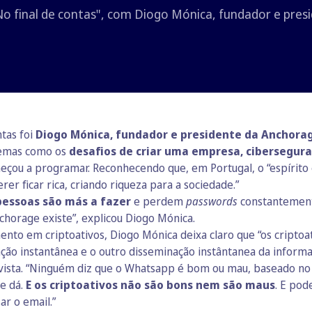
o final de contas", com Diogo Mónica, fundador e presi
ntas foi
Diogo Mónica, fundador e presidente da Anchorag
 temas como os
desafios de criar uma empresa, cibersegura
eçou a programar. Reconhecendo que, em Portugal, o “espírit
er ficar rica, criando riqueza para a sociedade.”
pessoas são más a fazer
e perdem
passwords
constantement
nchorage existe”, explicou Diogo Mónica.
nto em criptoativos, Diogo Mónica deixa claro que “os criptoa
ão instantânea e o outro disseminação instântanea da informaç
vista. “Ninguém diz que o Whatsapp é bom ou mau, baseado no 
se dá.
E os criptoativos não são bons nem são maus
. E pod
ar o email.”