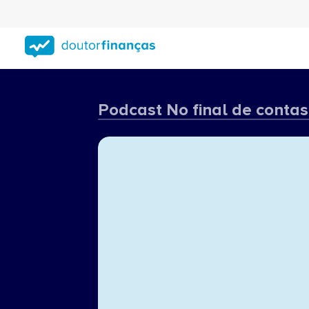
Saltar
para
conteúdo
principal
Podcast No final de contas