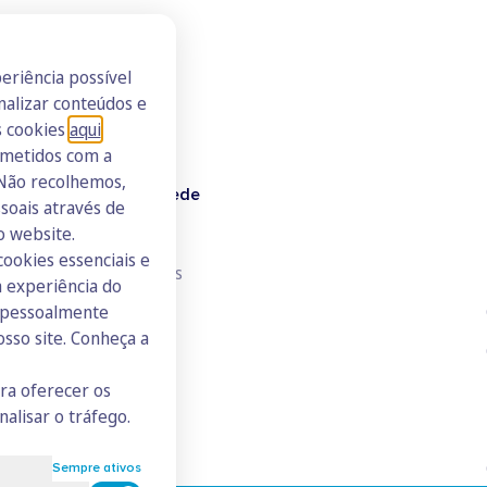
eriência possível
nalizar conteúdos e
s cookies
aqui
.
ometidos com a
 Não recolhemos,
Doutor Finanças Rede
oais através de
o website.
Junte-se à Rede
cookies essenciais e
Consulte todos os ICs
 experiência do
s pessoalmente
osso site. Conheça a
ara oferecer os
nalisar o tráfego.
Sempre ativos