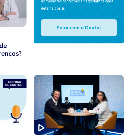
as melhores condições e negociamos cada
detalhe por si.
Falar com o Doutor
 de
erenças?