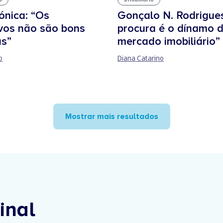
nica: “Os
Gonçalo N. Rodrigues
ivos não são bons
procura é o dínamo 
s”
mercado imobiliário”
o
Diana Catarino
Mostrar mais resultados
inal