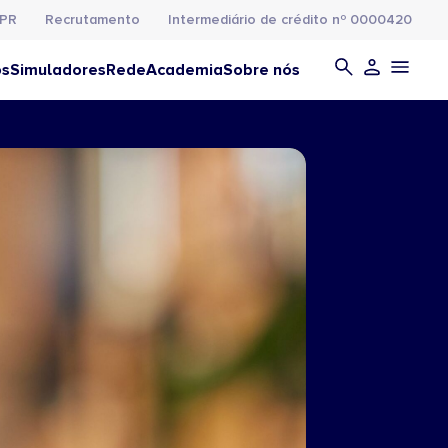
PR
Recrutamento
Intermediário de crédito nº 0000420
os
Simuladores
Rede
Academia
Sobre nós