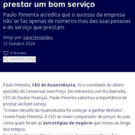
prestar um bom serviço
Paulo Pimenta acredita que o sucesso da empresa
não se faz apenas de números mas das suas pessoas
e do serviço que prestam.
Artigo por:
Sara Fernandes
13 Outubro 2020
0
Gostos
Partilhar artigo
Paulo Pimenta,
CEO do KuantoKusta
, foi o convidado do último
episódio do Conversas sem Preço. Em entrevista com Rui Bairrada,
CEO do Doutor Finanças, Paulo Pimenta salientou a importância de
prestar um bom serviço.
“O maior desafio do KuantoKusta foi começar a ganhar dinheiro”,
revela Paulo Pimenta. O CEO do maior comparador de preços do país
conta quais foram as
estratégias de negócio
que tomou ao longo
dos tempos.