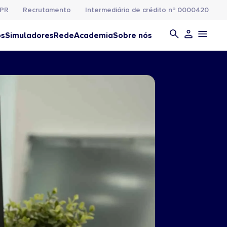
PR
Recrutamento
Intermediário de crédito nº 0000420
os
Simuladores
Rede
Academia
Sobre nós