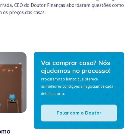
 Bairrada, CEO do Doutor Finanças abordaram questões como
os preços das casas.​
Vai comprar casa? Nós
ajudamos no processo!
Procuramos o banco que oferece
as melhores condições e negociamos cada
detalhe por si.
Falar com o Doutor
Como