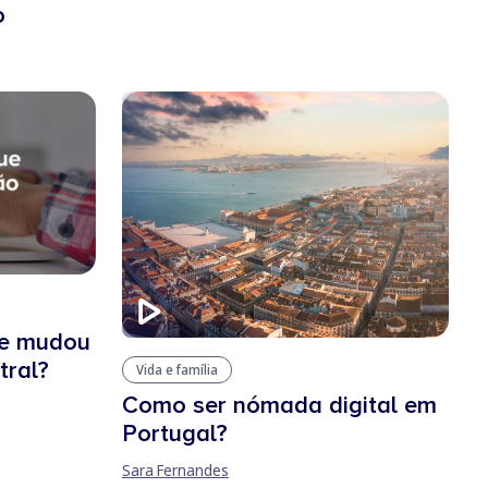
o
ue mudou
tral?
Vida e família
Como ser nómada digital em
Portugal?
Sara Fernandes