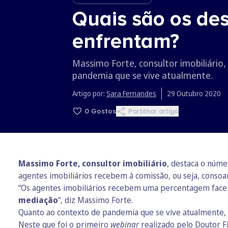
Quais são os des
enfrentam?
Massimo Forte, consultor imobiliário,
pandemia que se vive atualmente.
Artigo por:
Sara Fernandes
29 Outubro 2020
0
Gostos
Partilhar artigo
Massimo Forte, consultor imobiliário
, destaca o núme
agentes imobiliários recebem à comissão, ou seja, conso
“Os agentes imobiliários recebem uma percentagem face à
mediação
“, diz Massimo Forte.
Quanto ao contexto de pandemia que se vive atualmente, 
Neste que foi o primeiro
webinar
realizado pelo Doutor F