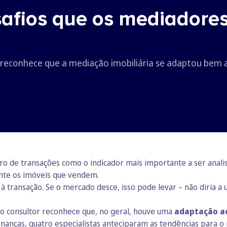
afios que os mediadores
 reconhece que a mediação imobiliária se adaptou bem a
ro de transações como o indicador mais importante a ser anali
ante os imóveis que vendem.
 transação. Se o mercado desce, isso pode levar – não diria 
o consultor reconhece que, no geral, houve uma
adaptação ao
inanças, quatro especialistas anteciparam as tendências para 