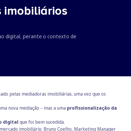
 imobiliários
o digital, perante o contexto de
sado pelas mediadoras imobiliárias, uma vez que os
a uma nova mediação – mas a uma
profissionalização da
 digital
que foi bem sucedida.
o mercado imobiliário. Bruno Coelho, Marketing Manager