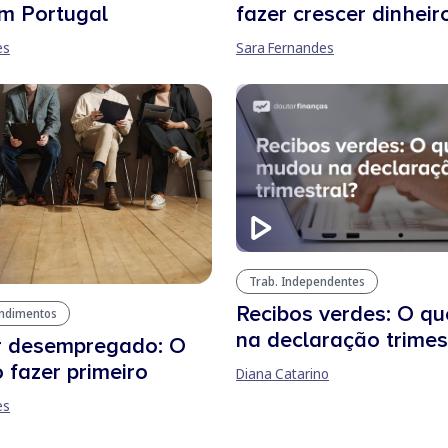
m Portugal
fazer crescer dinheir
es
Sara Fernandes
Trab. Independentes
Recibos verdes: O q
endimentos
na declaração trimes
r desempregado: O
 fazer primeiro
Diana Catarino
es