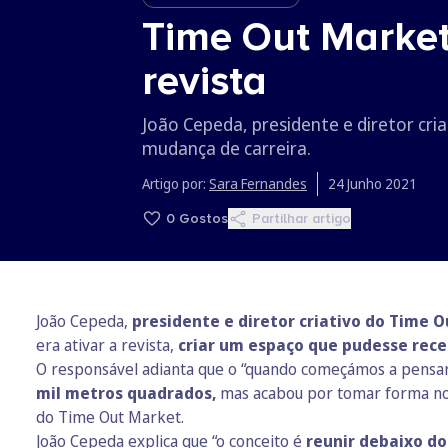
Time Out Market:
revista
João Cepeda, presidente e diretor cri
mudança de carreira.
Artigo por:
Sara Fernandes
24 Junho 2021
0
Gostos
Partilhar artigo
João Cepeda,
presidente e diretor criativo do Time 
era ativar a revista,
criar um espaço que pudesse rece
O responsável adianta que o “quando começámos a pensa
mil metros quadrados,
mas acabou por tomar forma n
do Time Out Market.
João Cepeda explica que “o conceito é
reunir debaixo d