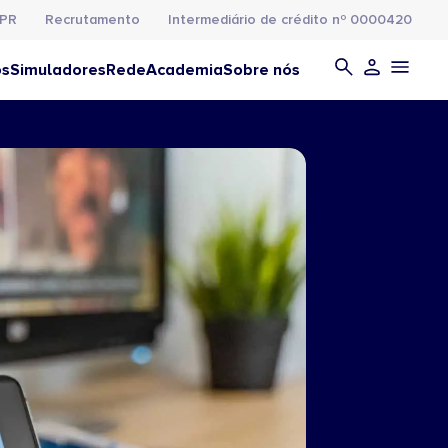
PR
Recrutamento
Intermediário de crédito nº 0000420
os
Simuladores
Rede
Academia
Sobre nós