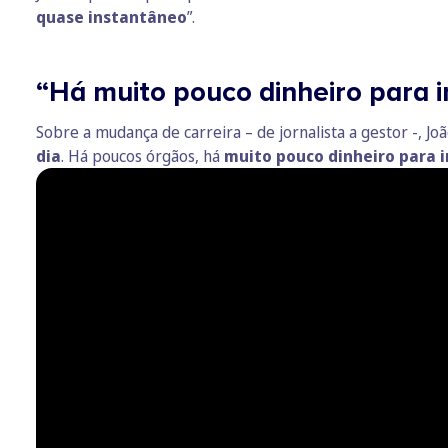
quase instantâneo
”.
“Há muito pouco dinheiro para i
Sobre a mudança de carreira – de jornalista a gestor -, 
dia
. Há poucos órgãos, há
muito pouco dinheiro para i