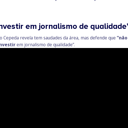
nvestir em jornalismo de qualidad
João Cepeda revela tem saudades da área, mas defende que
“não
nvestir
em jornalismo de qualidade”.