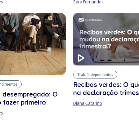
es
Sara Fernandes
Trab. Independentes
Recibos verdes: O q
endimentos
na declaração trimes
r desempregado: O
 fazer primeiro
Diana Catarino
es