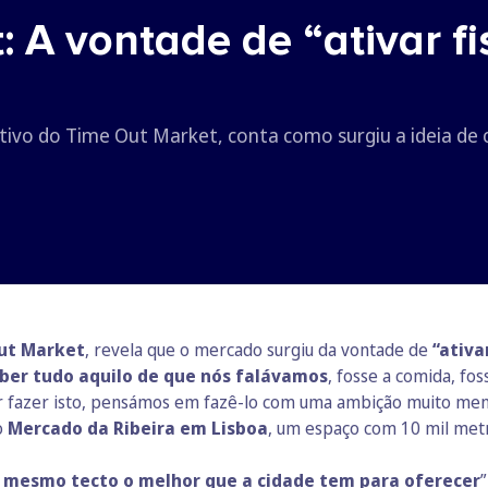
 A vontade de “ativar f
ativo do Time Out Market, conta como surgiu a ideia de c
Out Market
, revela que o mercado surgiu da vontade de
“ativa
ber tudo aquilo de que nós falávamos
, fosse a comida, fos
r fazer isto, pensámos em fazê-lo com uma ambição muito me
o
Mercado da Ribeira em Lisboa
, um espaço com 10 mil metr
o mesmo tecto o melhor que a cidade tem para oferecer