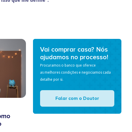
Vai comprar casa? Nós
ajudamos no processo!
Procuramos o banco que oferece
as melhores condições e negociamos cada
detalhe por si.
Falar com o Doutor
Como
o