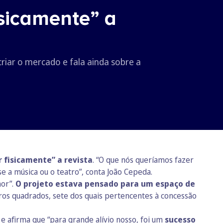
isicamente” a
riar o mercado e fala ainda sobre a
r fisicamente” a revista
. “O que nós queríamos fazer
se a música ou o teatro”, conta João Cepeda.
nor”.
O projeto estava pensado para um espaço de
os quadrados, sete dos quais pertencentes à concessão
” e afirma que “para grande alívio nosso, foi um
sucesso