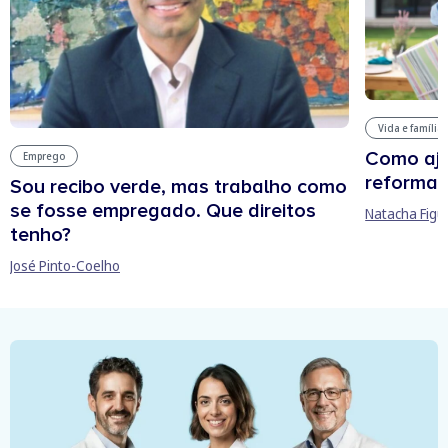
Vida e família
Como aju
Emprego
reforma 
Sou recibo verde, mas trabalho como
se fosse empregado. Que direitos
Natacha Figu
tenho?
José Pinto-Coelho