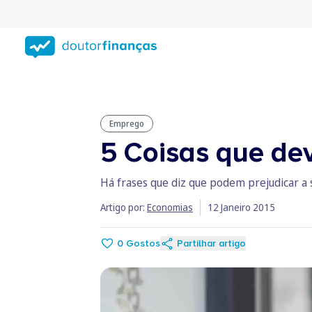
Saltar
para
conteúdo
principal
Emprego
5 Coisas que dev
Há frases que diz que podem prejudicar a 
Artigo por:
Economias
12 Janeiro 2015
0
Gostos
Partilhar artigo