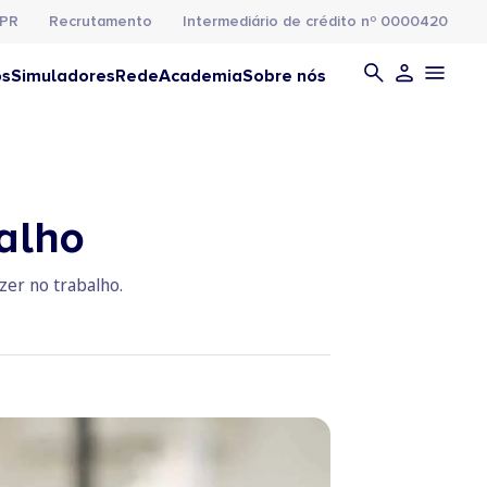
PR
Recrutamento
Intermediário de crédito nº 0000420
os
Simuladores
Rede
Academia
Sobre nós
balho
zer no trabalho.