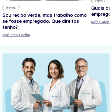
Emprego
Quais os
Emprego
empregab
Sou recibo verde, mas trabalho como
se fosse empregado. Que direitos
Rafael Afons
tenho?
José Pinto-Coelho