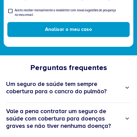
ser
contactado
Newsletter
Aceito receber mensalmente a newsletter com novas sugestões de poupança
no meu email.
Analisar o meu caso
Perguntas frequentes
Um seguro de saúde tem sempre
cobertura para o cancro do pulmão?
Vale a pena contratar um seguro de
saúde com cobertura para doenças
graves se não tiver nenhuma doença?