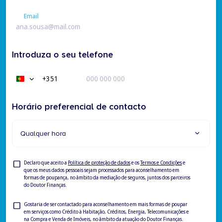
Apelido
Email
Email
Introduza o seu telefone
+351
Portugal
+351
Horário preferencial de contacto
Qualquer hora
Consentimento
Declaro que aceito a
Política de proteção de dados
e os
Termos e Condições
e
que os meus dados pessoais sejam processados para aconselhamento em
formas de poupança, no âmbito da mediação de seguros, juntos dos parceiros
do Doutor Finanças.
Consentimento
Gostaria de ser contactado para aconselhamento em mais formas de poupar
em serviços como Crédito à Habitação, Créditos, Energia, Telecomunicações e
para
na Compra e Venda de Imóveis, no âmbito da atuação do Doutor Finanças.