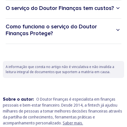
O serviço do Doutor Finanças tem custos?
Como funciona o serviço do Doutor
Finanças Protege?
O Doutor Finanças Protege faz a mediação de seguros,
negociando com uma ampla rede de parceiros e seguradoras as
melhores soluções para o seu caso. Tudo de forma digital e sem
qualquer custo para si. Vamos apresentar-lhe várias propostas
A informação que consta no artigo não é vinculativa e não invalida a
para o seu caso e decisão final é sua.
leitura integral de documentos que suportem a matéria em causa.
Sobre o autor:
O Doutor Finanças é especialista em finanças
pessoais e bem‑estar financeiro. Desde 2014, a fintech já ajudou
milhares de pessoas a tomar melhores decisões financeiras através
da partilha de conhecimento, ferramentas práticas e
acompanhamento personalizado.
Saber mais.