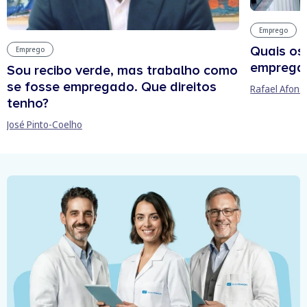
Emprego
Quais os
Emprego
empregab
Sou recibo verde, mas trabalho como
se fosse empregado. Que direitos
Rafael Afons
tenho?
José Pinto-Coelho