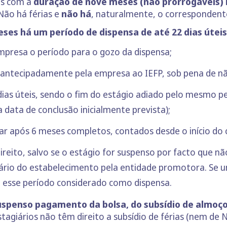
os com a
duração de nove meses (não prorrogáveis) 
 Não há férias e
não há
, naturalmente, o corresponden
ses há um período de dispensa de até 22 dias úteis
mpresa o período para o gozo da dispensa;
antecipadamente pela empresa ao IEFP, sob pena de não
dias úteis, sendo o fim do estágio adiado pelo mesmo pe
a data de conclusão inicialmente prevista);
gar após 6 meses completos, contados desde o início do 
ireito, salvo se o estágio for suspenso por facto que nã
io do estabelecimento pela entidade promotora. Se um
, esse período considerado como dispensa.
uspenso pagamento da bolsa, do subsídio de almoç
agiários não têm direito a subsídio de férias (nem de 