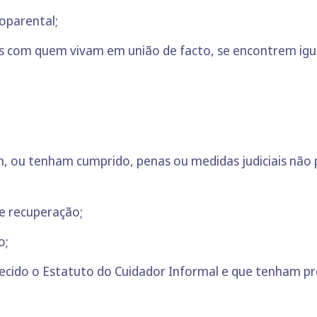
oparental;
as com quem vivam em união de facto, se encontrem ig
, ou tenham cumprido, penas ou medidas judiciais não p
e recuperação;
o;
ecido o Estatuto do Cuidador Informal e que tenham p