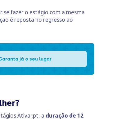
or se fazer o estágio com a mesma
ão é reposta no regresso ao
Garanta já o seu lugar
lher?
ágios Ativar.pt, a
duração de 12