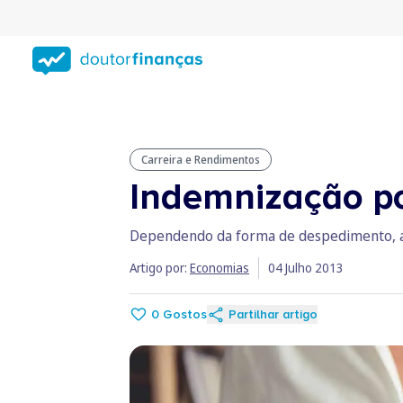
Saltar
para
conteúdo
principal
Carreira e Rendimentos
Indemnização po
Dependendo da forma de despedimento, a c
Artigo por:
Economias
04 Julho 2013
0
Gostos
Partilhar artigo