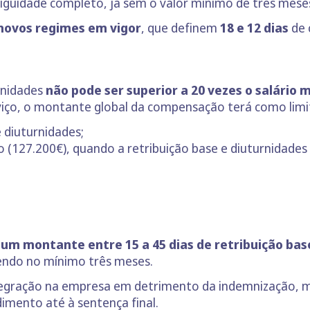
iguidade completo, já sem o valor mínimo de três mese
novos regimes em vigor
, que definem
18 e 12 dias
de 
urnidades
não pode ser superior a 20 vezes o salário 
ço, o montante global da compensação terá como limi
e diuturnidades;
 (127.200€), quando a retribuição base e diuturnidades f
a
um montante entre 15 a 45 dias de retribuição bas
endo no mínimo três meses.
tegração na empresa em detrimento da indemnização, ma
imento até à sentença final.