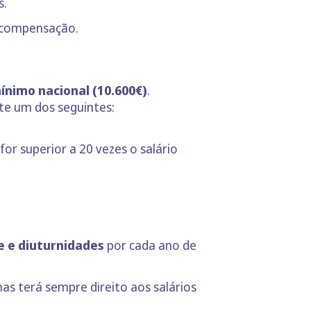
s.
compensação.
mínimo nacional (10.600€)
.
te um dos seguintes:
or superior a 20 vezes o salário
e e diuturnidades
por cada ano de
s terá sempre direito aos salários