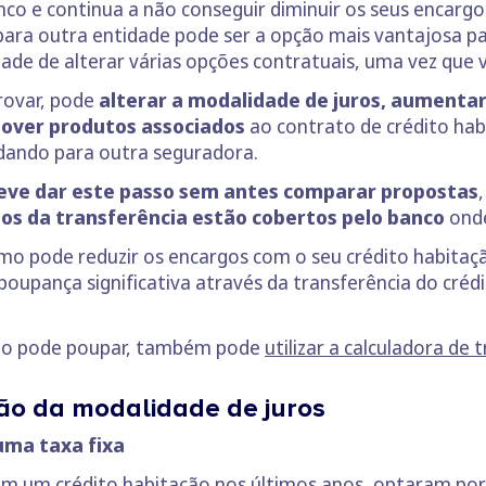
nco e continua a não conseguir diminuir os seus encargo
ara outra entidade pode ser a opção mais vantajosa par
idade de alterar várias opções contratuais, uma vez que 
provar, pode
alterar a modalidade de juros, aumentar
mover produtos associados
ao contrato de crédito hab
ando para outra seguradora.
eve dar este passo sem antes comparar propostas
tos da transferência estão cobertos pelo banco
onde
mo pode reduzir os encargos com o seu crédito habitaç
upança significativa através da transferência do créd
nto pode poupar, também pode
utilizar a calculadora de 
ão da modalidade de juros
uma taxa fixa
am um crédito habitação nos últimos anos, optaram por