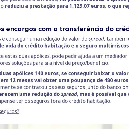
ão
reduziu a prestação para 1.129,07 euros, o que
os encargos com a transferência do cré
s e conseguir uma redução do valor do
spread
, também 
e vida do crédito habitação
e o
seguro multirriscos
e estas duas apólices, pode pedir ajuda a um mediador ou
res soluções para si a nível de preço/benefício.
duas apólices 140 euros, se conseguir baixar o valo
,
em 12 meses vai obter uma poupança de 480 euros (
almente se contratou os seus seguros junto do banco on
oferecem uma redução do
spread
, mas é possível qu
pense ter os seguros fora do crédito habitação.
seguros?