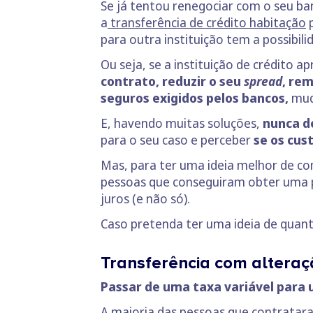
Se já tentou renegociar com o seu ba
a
transferência de crédito habitação
p
para outra instituição tem a possibil
Ou seja, se a instituição de crédito a
contrato, reduzir o seu
spread
, re
seguros exigidos pelos bancos,
mud
E, havendo muitas soluções,
nunca d
para o seu caso e perceber
se os cus
Mas, para ter uma ideia melhor de co
pessoas que conseguiram obter uma po
juros (e não só).
Caso pretenda ter uma ideia de qua
Transferência com alteraç
Passar de uma taxa variável para 
A maioria das pessoas que contratar