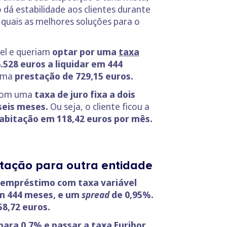
 dá estabilidade aos clientes durante
 quais as melhores soluções para o
vel e queriam
optar por uma
taxa
.528 euros a liquidar em 444
 uma
prestação de 729,15 euros.
 com uma
taxa de juro fixa a dois
seis meses.
Ou seja, o cliente ficou a
habitação em 118,42 euros por mês.
itação para outra entidade
empréstimo com taxa variável
em 444 meses, e um
spread
de 0,95%.
8,72 euros.
para 0,7% e passar a taxa Euribor