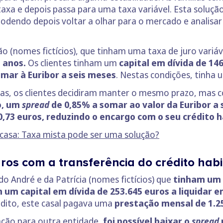
taxa e depois passa para uma taxa variável. Esta solução
podendo depois voltar a olhar para o mercado e analisar
oão (nomes fictícios), que tinham uma taxa de juro variá
 anos.
Os clientes tinham um
capital em dívida de 146
mar à Euribor a seis meses
. Nestas condições, tinha
stas, os clientes decidiram manter o mesmo prazo, mas
o, um
spread
de 0,85% a somar ao valor da Euribor a 
,73 euros, reduzindo o encargo com o seu crédito 
casa: Taxa mista pode ser uma solução?
os com a transferência do crédito hab
 André e da Patrícia (nomes fictícios) que
tinham um 
m um capital em dívida de 253.645 euros a liquidar 
édito, este casal pagava uma
prestação mensal de 1.25
ação para outra entidade,
foi possível baixar o
spread