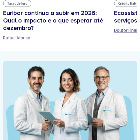
Taxas de Juro
Crédito Habit
Euribor continua a subir em 2026:
Ecossist
Qual o impacto e o que esperar até
serviços 
dezembro?
Doutor Finan
Rafael Afonso