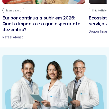
Taxas de Juro
Crédito Habit
Euribor continua a subir em 2026:
Ecossist
Qual o impacto e o que esperar até
serviços 
dezembro?
Doutor Finan
Rafael Afonso