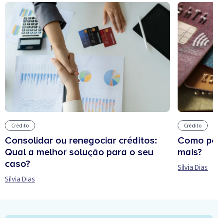
Crédito
Crédito
Consolidar ou renegociar créditos:
Como per
Qual a melhor solução para o seu
mais?
caso?
Sílvia Dias
Sílvia Dias