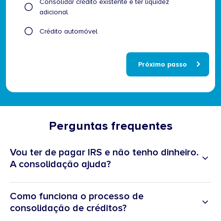
Consolidar crédito existente e ter liquidez
descreve
adicional
o
seu
Crédito automóvel
caso?
Próximo passo
Perguntas frequentes
Vou ter de pagar IRS e não tenho dinheiro.
A consolidação ajuda?
Como funciona o processo de
consolidação de créditos?