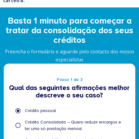
carteira.
Basta 1 minuto para começar a
tratar da consolidação dos seus
créditos
Preencha o formulário e aguarde pelo contacto dos nossos
especialistas
Passo 1 de 3
Qual das seguintes afirmações melhor
descreve o seu caso?
Qual
Crédito pessoal
das
seguintes
Crédito Consolidado – Quero reduzir encargos e
afirmações
ter uma só prestação mensal
melhor