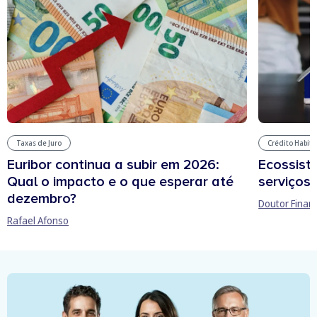
Taxas de Juro
Crédito Habit
Euribor continua a subir em 2026:
Ecossist
Qual o impacto e o que esperar até
serviços 
dezembro?
Doutor Finan
Rafael Afonso