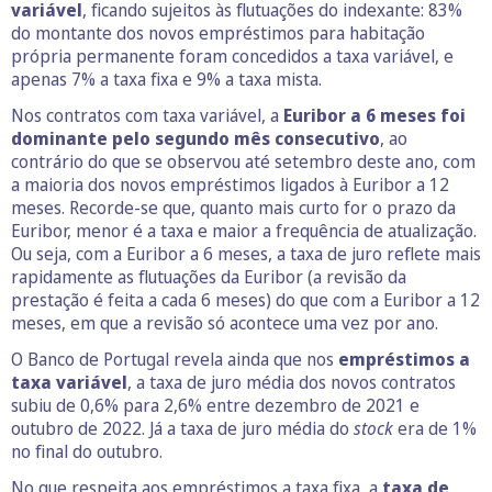
variável
, ficando sujeitos às flutuações do indexante: 83%
do montante dos novos empréstimos para habitação
própria permanente foram concedidos a taxa variável, e
apenas 7% a taxa fixa e 9% a taxa mista.
Nos contratos com taxa variável, a
Euribor a 6 meses foi
dominante pelo segundo mês consecutivo
, ao
contrário do que se observou até setembro deste ano, com
a maioria dos novos empréstimos ligados à Euribor a 12
meses. Recorde-se que, quanto mais curto for o prazo da
Euribor, menor é a taxa e maior a frequência de atualização.
Ou seja, com a Euribor a 6 meses, a taxa de juro reflete mais
rapidamente as flutuações da Euribor (a revisão da
prestação é feita a cada 6 meses) do que com a Euribor a 12
meses, em que a revisão só acontece uma vez por ano.
O Banco de Portugal revela ainda que nos
empréstimos a
taxa variável
, a taxa de juro média dos novos contratos
subiu de 0,6% para 2,6% entre dezembro de 2021 e
outubro de 2022. Já a taxa de juro média do
stock
era de 1%
no final do outubro.
No que respeita aos empréstimos a taxa fixa, a
taxa de