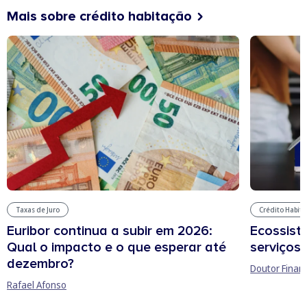
Mais sobre crédito habitação
Taxas de Juro
Crédito Habit
Euribor continua a subir em 2026:
Ecossist
Qual o impacto e o que esperar até
serviços 
dezembro?
Doutor Finan
Rafael Afonso