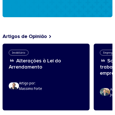
Artigos de Opinião
Imobiliário
Emprego
Alterações à Lei do
Sou
Arrendamento
trabal
empreg
Artigo por:
Massimo Forte
Art
Jo