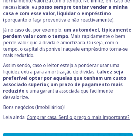
normalmente valoriza com o tempo. No limite, em caso de
necessidade, eu
posso sempre tentar vender a minha
casa e com esse valor, liquidar o empréstimo
(porquanto o faça preventiva e não reactivamente).
Já no caso de, por exemplo,
um automóvel, tipicamente
perdem valor com o tempo
. Mais rapidamente o bem
perde valor que a dívida é amortizada. Ou seja, com o
tempo, o capital disponível naquele empréstimo torna-se
mais reduzido.
Assim sendo, caso o leitor esteja a ponderar usar uma
liquidez extra para amortização de dívidas,
talvez seja
preferível optar por aquelas que tenham um custo
associado superior, um prazo de pagamento mais
reduzido
e uma garantia associada que facilmente
desvalorize.
Bons negócios (imobiliários)!
Leia ainda:
Comprar casa. Será o preço o mais importante?