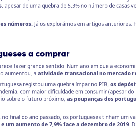
s
, apesar de uma quebra de 5,3% no número de casas v
tes números.
Já os explorámos em artigos anteriores. 
ugueses a comprar
parece fazer grande sentido. Num ano em que a economi
go aumentou, a
atividade transacional no mercado re
tuguesa registou uma quebra ímpar no PIB,
os depós
andemia, com maior dificuldade em consumir (apesar do
io sobre o futuro próximo,
as poupanças dos portu
no final do ano passado, os portugueses tinham um val
 e um aumento de 7,9% face a dezembro de 2019
. 