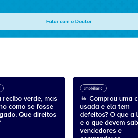
Falar com o Doutor
Imobiliário
 recibo verde, mas
Comprou uma c
lho como se fosse
usada e ela tem
gado. Que direitos
defeitos? O que a l
?
e o que devem sab
vendedores e