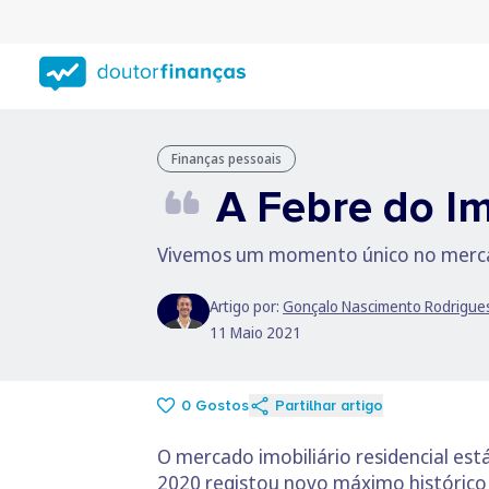
Saltar
para
conteúdo
principal
Finanças pessoais
A Febre do Im
Vivemos um momento único no mercad
Artigo por:
Gonçalo Nascimento Rodrigue
11 Maio 2021
0
Gostos
Partilhar artigo
O mercado imobiliário residencial es
2020 registou novo máximo histórico