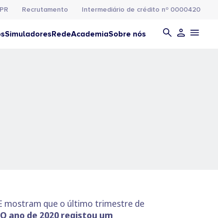
PR
Recrutamento
Intermediário de crédito nº 0000420
os
Simuladores
Rede
Academia
Sobre nós
NE mostram que o último trimestre de
O ano de 2020 registou um