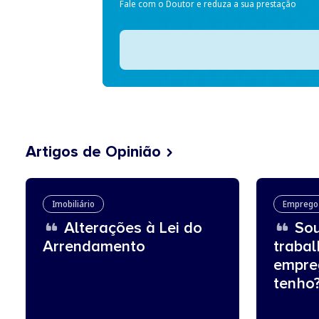
Fale com o Doutor e reduza a sua prestação
Artigos de Opinião
Imobiliário
Emprego
Alterações à Lei do
Sou
Arrendamento
traba
empre
tenho