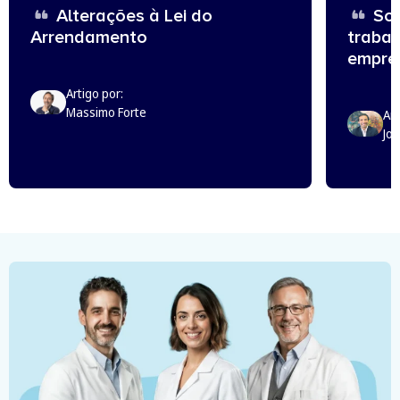
Alterações à Lei do
Sou
Arrendamento
trabal
empreg
Artigo por:
Massimo Forte
Art
Jo