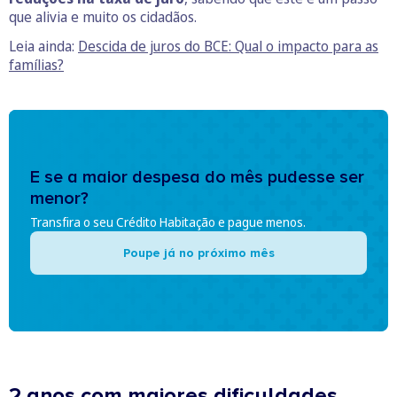
que alivia e muito os cidadãos.
Leia ainda:
Descida de juros do BCE: Qual o impacto para as
famílias?
E se a maior despesa do mês pudesse ser
menor?
Transfira o seu Crédito Habitação e pague menos.
Poupe já no próximo mês
2 anos com maiores dificuldades