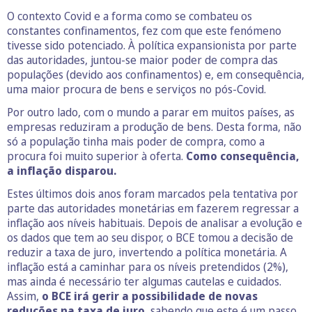
O contexto Covid e a forma como se combateu os
constantes confinamentos, fez com que este fenómeno
tivesse sido potenciado. À política expansionista por parte
das autoridades, juntou-se maior poder de compra das
populações (devido aos confinamentos) e, em consequência,
uma maior procura de bens e serviços no pós-Covid.
Por outro lado, com o mundo a parar em muitos países, as
empresas reduziram a produção de bens. Desta forma, não
só a população tinha mais poder de compra, como a
procura foi muito superior à oferta.
Como consequência,
a inflação disparou.
Estes últimos dois anos foram marcados pela tentativa por
parte das autoridades monetárias em fazerem regressar a
inflação aos níveis habituais. Depois de analisar a evolução e
os dados que tem ao seu dispor, o BCE tomou a decisão de
reduzir a taxa de juro, invertendo a política monetária. A
inflação está a caminhar para os níveis pretendidos (2%),
mas ainda é necessário ter algumas cautelas e cuidados.
Assim,
o BCE irá gerir a possibilidade de novas
reduções na taxa de juro
, sabendo que este é um passo