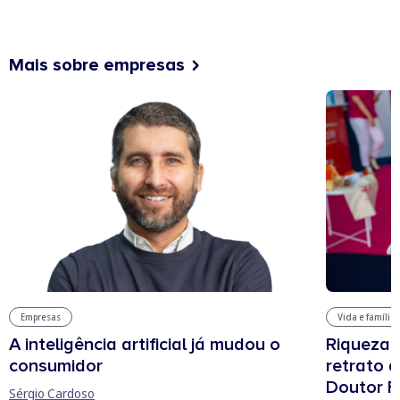
Mais sobre empresas
Vida e família
Empresas
Riqueza, 
A inteligência artificial já mudou o
retrato 
consumidor
Doutor F
Sérgio Cardoso