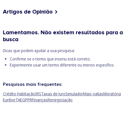
Artigos de Opinião
Lamentamos. Não existem resultados para a
busca
Dicas que podem ajudar a sua pesquisa:
Confirme se o termo que inseriu está correto;
Experimente usar um termo diferente ou menos específico.
Pesquisas mais frequentes:
Crédito Habitação
IRS
Taxas de Juro
Simulador
Mais-valias
Moratória
Euribor
TAEG
PPR
Finanças
Renegociação