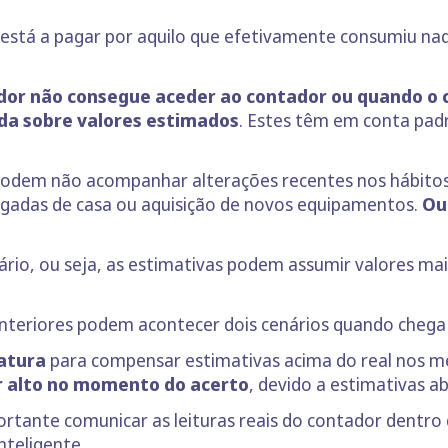
ue está a pagar por aquilo que efetivamente consumiu n
or não consegue aceder ao contador ou quando o cl
ida sobre valores estimados
. Estes têm em conta pad
podem não acompanhar alterações recentes nos hábitos
ngadas de casa ou aquisição de novos equipamentos.
Ou
io, ou seja, as estimativas podem assumir valores mai
teriores podem acontecer dois cenários quando chega a 
atura
para compensar estimativas acima do real nos me
r alto no momento do acerto
, devido a estimativas a
rtante comunicar as leituras reais do contador dentro 
nteligente.