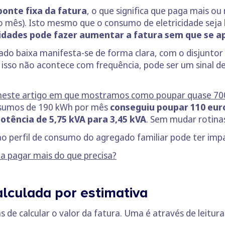
onte fixa da fatura
, o que significa que paga mais 
mês). Isto mesmo que o consumo de eletricidade seja b
idades pode fazer aumentar a fatura sem que se a
do baixa manifesta-se de forma clara, com o disjuntor 
sso não acontece com frequência, pode ser um sinal d
neste artigo em que mostramos como poupar quase 700
nsumos de 190 kWh por mês
conseguiu poupar 110 euro
otência de 5,75 kVA para 3,45 kVA
. Sem mudar rotinas
 ao perfil de consumo do agregado familiar pode ter imp
 a pagar mais do que precisa?
calculada por estimativa
de calcular o valor da fatura. Uma é através de leitura