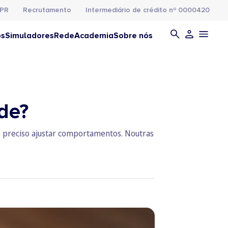
PR
Recrutamento
Intermediário de crédito nº 0000420
os
Simuladores
Rede
Academia
Sobre nós
de?
é preciso ajustar comportamentos. Noutras