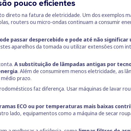
ão pouco eficientes
cto direto na fatura de eletricidade. Um dos exemplos
olas, routers ou micro-ondas continuam a consumir e
ode passar despercebido e pode até não significar
 estes aparelhos da tomada ou utilizar extensões com in
conta.
A substituição de lâmpadas antigas por tecno
energia
. Além de consumirem menos eletricidade, as l
 médio prazo.
odomésticos faz diferença. Usar máquinas de lavar rou
ramas ECO ou por temperaturas mais baixas contri
outro lado, equipamentos como a máquina de secar rou
am a melhorar a eficiência, como
limpar filtros de as