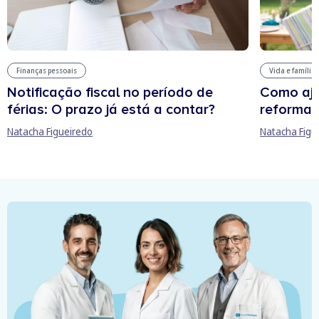
Finanças pessoais
Vida e família
Notificação fiscal no período de
Como aju
férias: O prazo já está a contar?
reforma 
Natacha Figueiredo
Natacha Figu