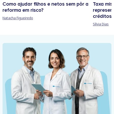
Como ajudar filhos e netos sem pôr a
Taxa mis
reforma em risco?
represen
créditos
Natacha Figueiredo
Sílvia Dias