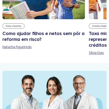
Vida e família
Crédito Habit
Como ajudar filhos e netos sem pôr a
Taxa mis
reforma em risco?
represen
créditos
Natacha Figueiredo
Sílvia Dias