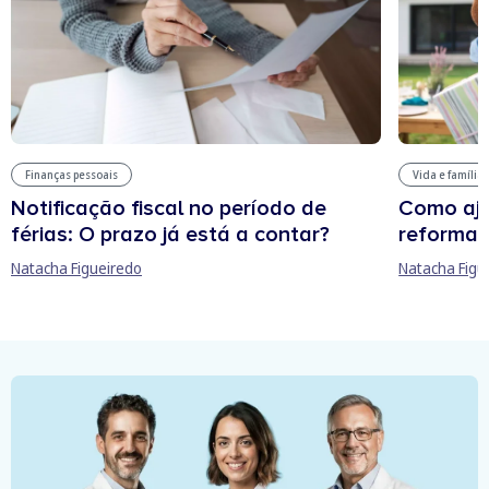
Finanças pessoais
Vida e família
Notificação fiscal no período de
Como aju
férias: O prazo já está a contar?
reforma 
Natacha Figueiredo
Natacha Figu