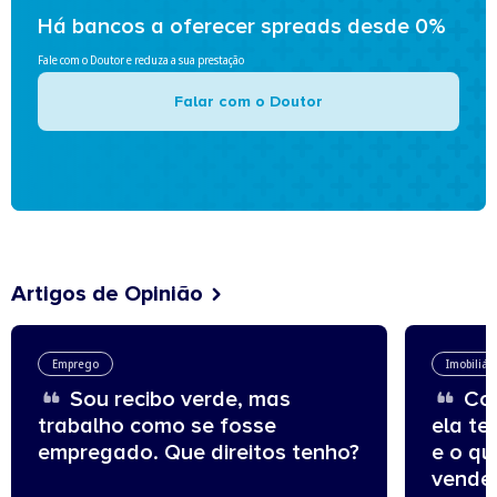
Há bancos a oferecer spreads desde 0%
Fale com o Doutor e reduza a sua prestação
Falar com o Doutor
Artigos de Opinião
Emprego
Imobiliár
Sou recibo verde, mas
Com
trabalho como se fosse
ela te
empregado. Que direitos tenho?
e o q
vende