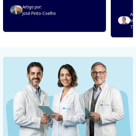
Artigo por:
José Pinto-Coelho
Art
Mi
Th