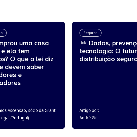
io
Seguros
prou uma casa
Dados, prevenç
 e ela tem
tecnologia: O futu
os? O que a lei diz
distribuição segur
ue devem saber
dores e
adores
mos Ascensão, sócio da Grant
Artigo por:
egal (Portugal)
André Gil