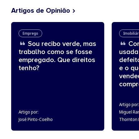
Artigos de Opinião
Emprego
Imobiliár
Sou recibo verde, mas
Com
trabalho como se fosse
usada
empregado. Que direitos
defeit
tenho?
e o q
vende
compr
Artigo por:
Artigo por:
Miguel Ra
José Pinto-Coelho
Thornton L