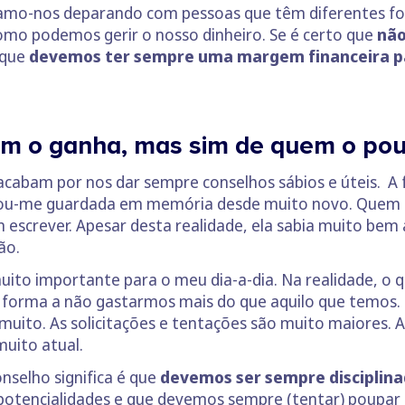
vamo-nos deparando com pessoas que têm diferentes fo
mo podemos gerir o nosso dinheiro. Se é certo que
não
 que
devemos ter sempre uma margem financeira par
em o ganha, mas sim de quem o po
 acabam por nos dar sempre conselhos sábios e úteis. A 
ou-me guardada em memória desde muito novo. Quem a 
m escrever. Apesar desta realidade, ela sabia muito bem
ão.
ito importante para o meu dia-a-dia. Na realidade, o 
e forma a não gastarmos mais do que aquilo que temos.
ito. As solicitações e tentações são muito maiores. A
uito atual.
nselho significa é que
devemos ser sempre disciplin
potencialidades e que devemos sempre (tentar) poupar 