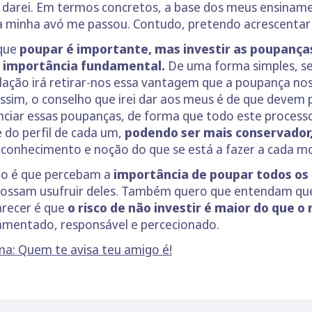
 darei. Em termos concretos, a base dos meus ensiname
e a minha avó me passou. Contudo, pretendo acrescentar 
 que
poupar é importante, mas investir as poupança
a importância fundamental.
De uma forma simples, s
lação irá retirar-nos essa vantagem que a poupança no
ssim, o conselho que irei dar aos meus é de que devem
nciar essas poupanças, de forma que todo este process
 do perfil de cada um,
podendo ser mais conservador,
e conhecimento e noção do que se está a fazer a cada 
do é que percebam a
importância de poupar todos os
 possam usufruir deles. Também quero que entendam qu
arecer é que
o risco de não investir é maior do que o 
amentado, responsável e percecionado.
a: Quem te avisa teu amigo é!