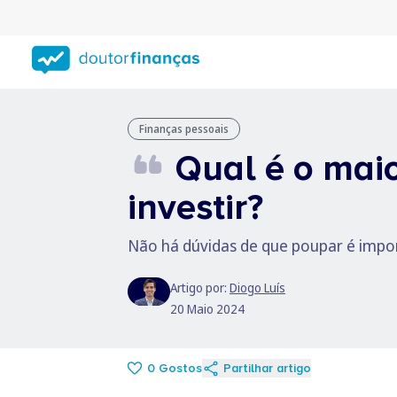
Saltar
para
conteúdo
principal
Finanças pessoais
Qual é o maior
investir?
Não há dúvidas de que poupar é impor
Artigo por:
Diogo Luís
20 Maio 2024
0
Gostos
Partilhar artigo