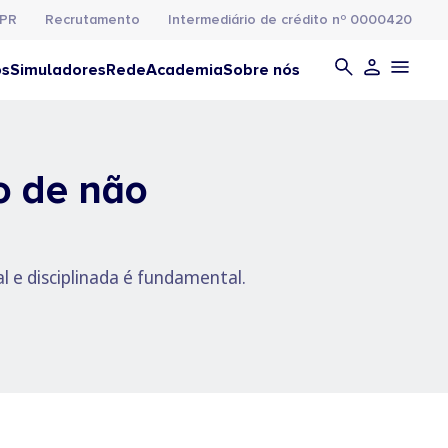
PR
Recrutamento
Intermediário de crédito nº 0000420
os
Simuladores
Rede
Academia
Sobre nós
 o de não
 e disciplinada é fundamental.