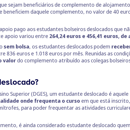
que sejam beneficiários de complemento de alojamento 
e beneficiem daquele complemento, no valor de 40 eur
poio pago aos estudantes bolseiros deslocados que nã
te apoio variou entre
264,24 euros e 456,41 euros, de
mo
sem bolsa
, os estudantes deslocados podem
recebe
tre 836 euros e 1.018 euros por mês. Reunidas as condi
 valor
do complemento atribuído aos colegas bolseiro
deslocado?
sino Superior (DGES), um estudante deslocado é aquele
ocalidade onde frequenta o curso
em que está inscrito,
limítrofes, para poder frequentar as atividades curricul
amento, é ainda considerado estudante deslocado quem